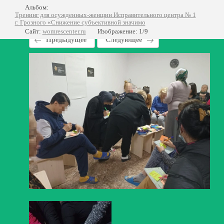
Альбом:
Тренинг для осужденных-женщин Исправительного центра № 1
г. Грозного «Снижение субъективной значимо
Сайт:
womrescenter.ru
Изображение: 1/9
Предыдущее
Следующее