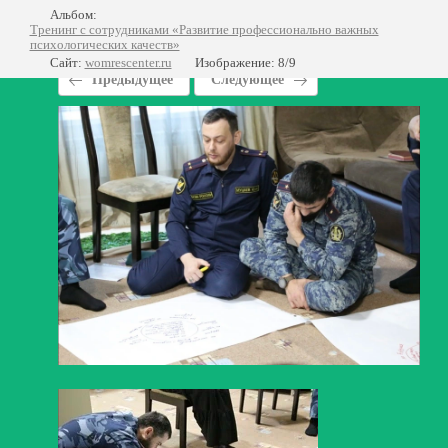
Альбом:
Тренинг с сотрудниками «Развитие профессионально важных
психологических качеств»
Сайт:
womrescenter.ru
Изображение: 8/9
Предыдущее
Следующее