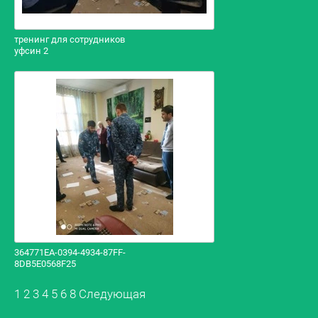
тренинг для сотрудников
уфсин 2
364771EA-0394-4934-87FF-
8DB5E0568F25
1
2
3
4
5
6
8
Следующая