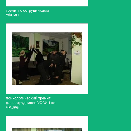
тренигг с сотрудниками
УФСИН
психологический трениг
для сотрудников УФСИН по
ЧР.JPG