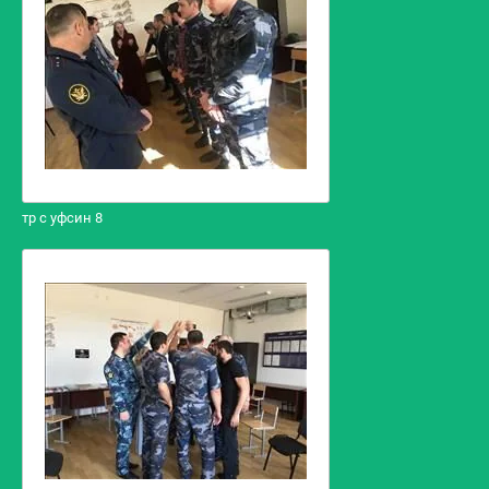
тр с уфсин 8