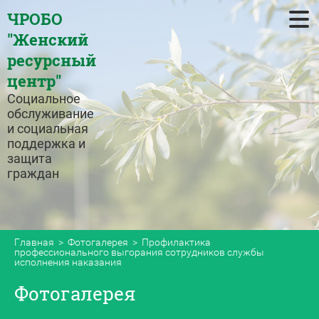
ЧРОБО
"Женский
ресурсный
центр"
Главная
Социальное
Об организации
обслуживание
и социальная
Наша деятельность
поддержка и
защита
граждан
Наша история
Новости
Фотогалерея
Главная
  >  
Фотогалерея
  >  Профилактика 
профессионального выгорания сотрудников службы 
исполнения наказания
Контакты
Фотогалерея
Политика